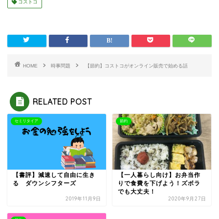
コストコ
HOME
時事問題
【節約】コストコがオンライン販売で始める話
RELATED POST
セミリタイア
節約
【書評】減速して自由に生き
【一人暮らし向け】お弁当作
る ダウンシフターズ
りで食費を下げよう！ズボラ
でも大丈夫！
2019年11月9日
2020年9月27日