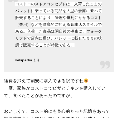
コストコの
は、入荷したままの
ストアコンセプト
に乗っている商品を大型の
に並べて
パレット
倉庫
販売することにより、管理や
にかかる
陳列
コスト
などを徹底的に抑える倉庫店スタイルで
（費用）
ある。入荷した商品は閉店後の深夜に、
フォーク
で店内に運び、パレットに載せたままの状
リフト
態で販売することが特徴である。
wikipediaより
経費を抑えて割安に購入できる訳ですね
一度、家族がコストコでピザとチキンを購入してい
て、食べたことがあったのですが、
おいしくて、コスト的にも良心的だった記憶もあって