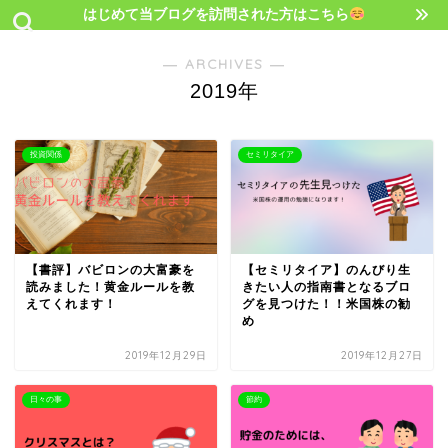
はじめて当ブログを訪問された方はこちら
― ARCHIVES ―
2019年
投資関係
セミリタイア
【書評】バビロンの大富豪を
【セミリタイア】のんびり生
読みました！黄金ルールを教
きたい人の指南書となるブロ
えてくれます！
グを見つけた！！米国株の勧
め
2019年12月29日
2019年12月27日
日々の事
節約